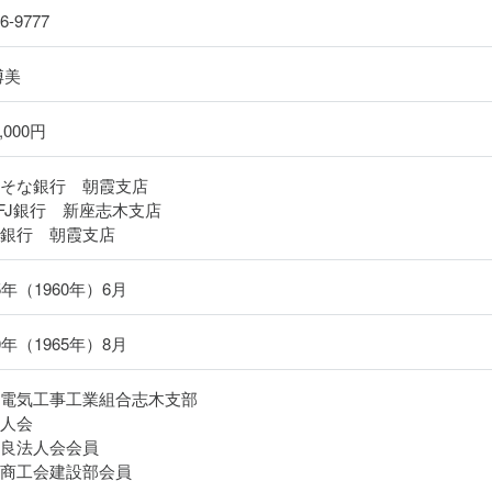
66-9777
博美
0,000円
りそな銀行 朝霞支店
FJ銀行 新座志木支店
野銀行 朝霞支店
5年（1960年）6月
0年（1965年）8月
県電気工事工業組合志木支部
法人会
優良法人会会員
市商工会建設部会員